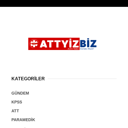
Hattı
TERCİH ROBOTU
Facebook
Instagram
Youtube
KATEGORİLER
TikTok
GÜNDEM
KPSS
Dribbble
ATT
PARAMEDİK
Telegram