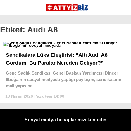
Etiket:
Audi A8
GALERİ
VİDEO
YAZARLAR
KATEGORİLER
Sendikalara Lüks Eleştirisi: “Altı Audi A8
GÜNDEM
Gördüm, Bu Paralar Nereden Geliyor?”
112 ACİL
Genç Sağlık Sendikası Genel Başkan Yardımcısı Dinçer
İlboğa’nın sosyal medyada yaptığı paylaşım, sendikaların
KPSS
mali yapısına
ATT
13 Nisan 2026 Pazartesi 14:00
PARAMEDİK (AABT)
STK
Sosyal medya hesaplarımızı keşfedin
WhatsApp İhbar
İLANLAR