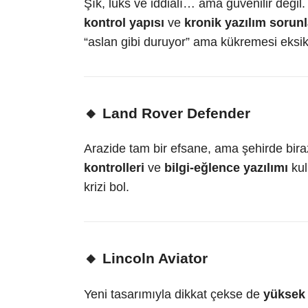
Şık, lüks ve iddialı… ama güvenilir değil
kontrol yapısı
ve
kronik yazılım sorunl
“aslan gibi duruyor” ama kükremesi eksik
🔸
Land Rover Defender
Arazide tam bir efsane, ama şehirde bir
kontrolleri
ve
bilgi-eğlence yazılımı
kul
krizi bol.
🔸
Lincoln Aviator
Yeni tasarımıyla dikkat çekse de
yüksek 