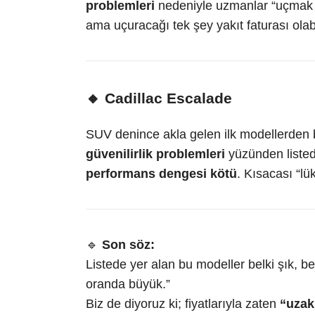
problemleri
nedeniyle uzmanlar “uçmak is
ama uçuracağı tek şey yakıt faturası olabi
🔸
Cadillac Escalade
SUV denince akla gelen ilk modellerden 
güvenilirlik problemleri
yüzünden liste
performans dengesi kötü
. Kısacası “l
🔹
Son söz:
Listede yer alan bu modeller belki şık, b
oranda büyük.”
Biz de diyoruz ki; fiyatlarıyla zaten
“uzak