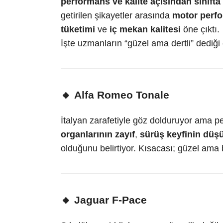
performans ve kalite açısından sınıfta
getirilen şikayetler arasında
motor perfo
tüketimi
ve
iç mekan kalitesi
öne çıktı.
İşte uzmanların “güzel ama dertli” dediği
🔸
Alfa Romeo Tonale
İtalyan zarafetiyle göz dolduruyor ama 
organlarının zayıf
,
sürüş keyfinin düş
olduğunu belirtiyor. Kısacası; güzel ama b
🔸
Jaguar F-Pace