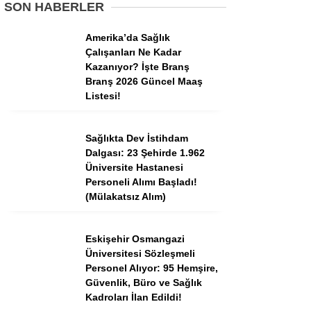
Tercih Robotu (Ön Lisans)
SON HABERLER
Tercih Robotu (Lise)
Amerika’da Sağlık
Çalışanları Ne Kadar
Kazanıyor? İşte Branş
Branş 2026 Güncel Maaş
Listesi!
Sağlıkta Dev İstihdam
Dalgası: 23 Şehirde 1.962
Üniversite Hastanesi
Personeli Alımı Başladı!
(Mülakatsız Alım)
WhatsApp İhbar
Hattı
Eskişehir Osmangazi
Üniversitesi Sözleşmeli
Personel Alıyor: 95 Hemşire,
Güvenlik, Büro ve Sağlık
Facebook
Kadroları İlan Edildi!