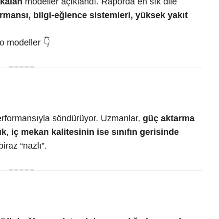
 kalan
modeller açıklandı. Raporda en sık dile
rmansı, bilgi-eğlence sistemleri, yüksek yakıt
 o modeller 👇
performansıyla söndürüyor. Uzmanlar,
güç aktarma
ük
,
iç mekan kalitesinin ise sınıfın gerisinde
iraz “nazlı”.