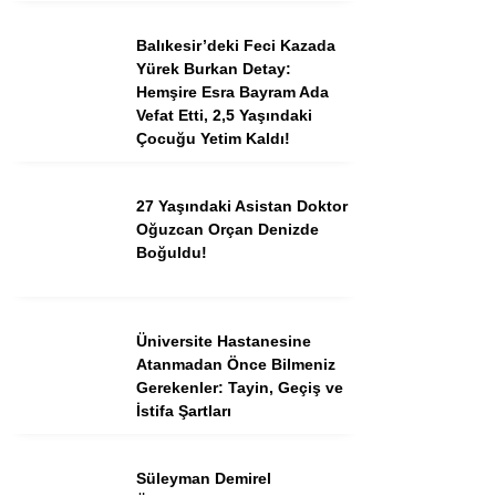
Balıkesir’deki Feci Kazada
Yürek Burkan Detay:
Instagram
Hemşire Esra Bayram Ada
Vefat Etti, 2,5 Yaşındaki
Youtube
Çocuğu Yetim Kaldı!
TikTok
27 Yaşındaki Asistan Doktor
Oğuzcan Orçan Denizde
Boğuldu!
Dribbble
Telegram
Üniversite Hastanesine
Atanmadan Önce Bilmeniz
Gerekenler: Tayin, Geçiş ve
İstifa Şartları
Süleyman Demirel