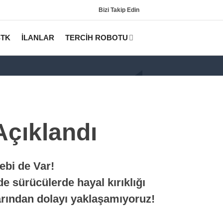
Bizi Takip Edin
STK
İLANLAR
TERCİH ROBOTU
Açıklandı
ebi de Var!
Gündem
de sürücülerde hayal kırıklığı
KPSS
larından dolayı yaklaşamıyoruz!
Tercih Robotu (Lisans)