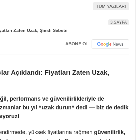
TÜM YAZILARI
3.SAYFA
ABONE OL
r Açıklandı: Fiyatları Zaten Uzak,
ğil, performans ve güvenilirlikleriyle de
 Uzmanlar bu yıl “uzak durun” dedi — biz de dedik
mıyoruz!
endirmede, yüksek fiyatlarına rağmen
güvenilirlik,