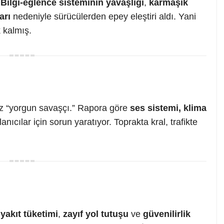
.
Bilgi-eğlence sisteminin yavaşlığı
,
karmaşık
arı
nedeniyle sürücülerden epey eleştiri aldı. Yani
 kalmış.
az “yorgun savaşçı.” Rapora göre
ses sistemi, klima
lanıcılar için sorun yaratıyor. Toprakta kral, trafikte
yakıt tüketimi
,
zayıf yol tutuşu
ve
güvenilirlik