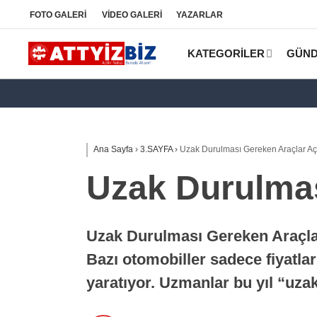
FOTO
GALERİ
VİDEO
GALERİ
YAZARLAR
KATEGORİLER
GÜN
Ana Sayfa
›
3.SAYFA
›
Uzak Durulması Gereken Araçlar Aç
Uzak Durulmas
Uzak Durulması Gereken Araçlar 
Bazı otomobiller sadece fiyatları
yaratıyor. Uzmanlar bu yıl “uza