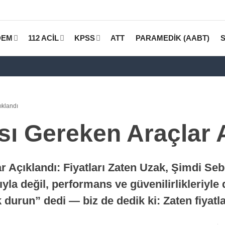
DEM
112 ACİL
KPSS
ATT
PARAMEDİK (AABT)
ıklandı
ı Gereken Araçlar 
Açıklandı: Fiyatları Zaten Uzak, Şimdi Seb
yla değil, performans ve güvenilirlikleriyle 
k durun” dedi — biz de dedik ki: Zaten fiyat