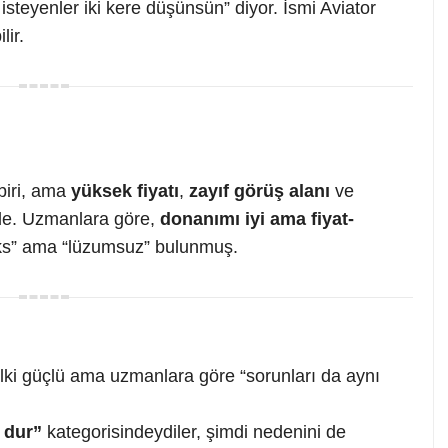
teyenler iki kere düşünsün” diyor. İsmi Aviator
lir.
biri, ama
yüksek fiyatı
,
zayıf görüş alanı
ve
de. Uzmanlara göre,
donanımı iyi ama fiyat-
üks” ama “lüzumsuz” bulunmuş.
elki güçlü ama uzmanlara göre “sorunları da aynı
 dur”
kategorisindeydiler, şimdi nedenini de