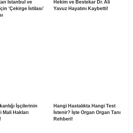
tan İstanbul ve
Hekim ve Bestekar Dr. Ali
in ‘Çekirge İstilası’
Yavuz Hayatını Kaybetti!
sı
anlığı İşçilerinin
Hangi Hastalıkta Hangi Test
i Mali Hakları
İstenir? İşte Organ Organ Tanı
!
Rehberi!