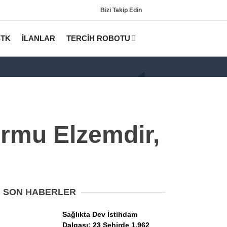
Bizi Takip Edin
STK
İLANLAR
TERCİH ROBOTU
rmu Elzemdir,
Gündem
KPSS
SON HABERLER
Tercih Robotu (Lisans)
Sağlıkta Dev İstihdam
Dalgası: 23 Şehirde 1.962