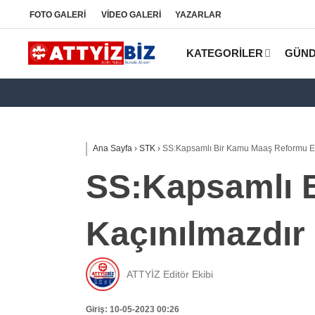
FOTO
GALERİ
VİDEO
GALERİ
YAZARLAR
KATEGORİLER
GÜN
Ana Sayfa
›
STK
›
SS:Kapsamlı Bir Kamu Maaş Reformu El
SS:Kapsamlı 
Kaçınılmazdır
ATTYİZ Editör Ekibi
Giriş: 10-05-2023 00:26