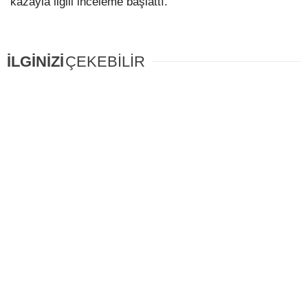
kazayla ilgili inceleme başlattı.
İLGİNİZİ
ÇEKEBİLİR