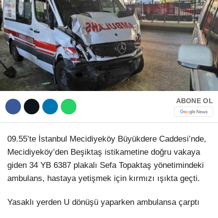
Hattı
TERCİH ROBOTU
Facebook
Instagram
ABONE OL
Youtube
09.55’te İstanbul Mecidiyeköy Büyükdere Caddesi’nde,
Mecidiyeköy’den Beşiktaş istikametine doğru vakaya
TikTok
giden 34 YB 6387 plakalı Sefa Topaktaş yönetimindeki
ambulans, hastaya yetişmek için kırmızı ışıkta geçti.
Dribbble
Yasaklı yerden U dönüşü yaparken ambulansa çarptı
Telegram