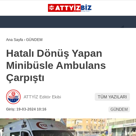
GALERİ
VİDEO
YAZARLAR
Ana Sayfa
›
GÜNDEM
Hatalı Dönüş Yapan
KATEGORİLER
Minibüsle Ambulans
GÜNDEM
Çarpıştı
112 ACİL
KPSS
ATTYİZ Editör Ekibi
TÜM YAZILARI
ATT
Giriş: 19-03-2024 10:16
GÜNDEM
PARAMEDİK (AABT)
STK
WhatsApp İhbar
İLANLAR