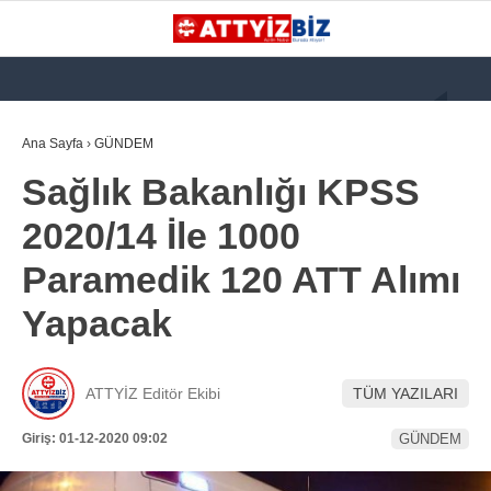
GALERİ
VİDEO
YAZARLAR
Ana Sayfa
›
GÜNDEM
Sağlık Bakanlığı KPSS
KATEGORİLER
2020/14 İle 1000
GÜNDEM
Paramedik 120 ATT Alımı
112 ACİL
Yapacak
KPSS
ATT
ATTYİZ Editör Ekibi
TÜM YAZILARI
PARAMEDİK (AABT)
Giriş: 01-12-2020 09:02
GÜNDEM
STK
WhatsApp İhbar
İLANLAR