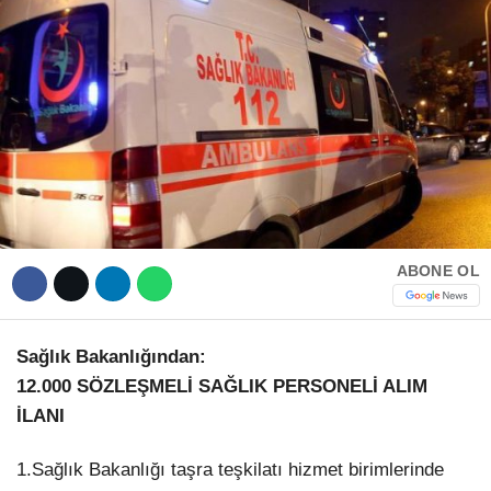
Hattı
TERCİH ROBOTU
Facebook
Instagram
ABONE OL
Youtube
TikTok
Sağlık Bakanlığından:
12.000 SÖZLEŞMELİ SAĞLIK PERSONELİ ALIM
Dribbble
İLANI
1.Sağlık Bakanlığı taşra teşkilatı hizmet birimlerinde
Telegram