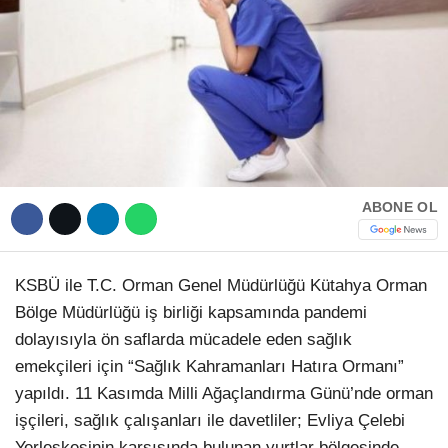
Hattı
TERCİH ROBOTU
Facebook
Instagram
ABONE OL
Youtube
KSBÜ ile T.C. Orman Genel Müdürlüğü Kütahya Orman
Bölge Müdürlüğü iş birliği kapsamında pandemi
TikTok
dolayısıyla ön saflarda mücadele eden sağlık
emekçileri için “Sağlık Kahramanları Hatıra Ormanı”
Dribbble
yapıldı. 11 Kasımda Milli Ağaçlandırma Günü’nde orman
işçileri, sağlık çalışanları ile davetliler; Evliya Çelebi
Telegram
Yerleşkesinin karşısında bulunan yurtlar bölgesinde,