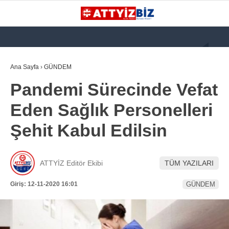
GALERİ
VİDEO
YAZARLAR
Ana Sayfa
›
GÜNDEM
Pandemi Sürecinde Vefat
KATEGORİLER
Eden Sağlık Personelleri
GÜNDEM
Şehit Kabul Edilsin
112 ACİL
KPSS
ATTYİZ Editör Ekibi
TÜM YAZILARI
ATT
Giriş: 12-11-2020 16:01
GÜNDEM
PARAMEDİK (AABT)
STK
WhatsApp İhbar
İLANLAR