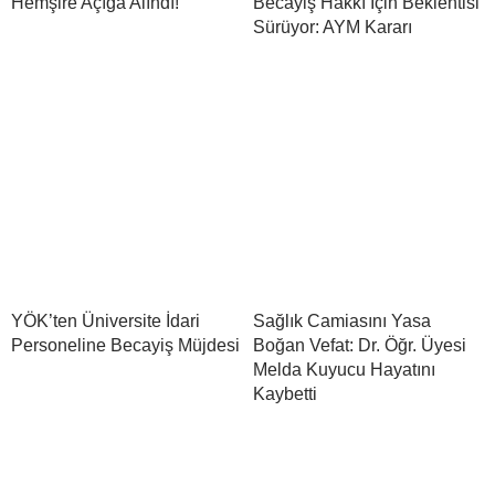
Hemşire Açığa Alındı!
Becayiş Hakkı İçin Beklentisi
Sürüyor: AYM Kararı
YÖK’ten Üniversite İdari
Sağlık Camiasını Yasa
Personeline Becayiş Müjdesi
Boğan Vefat: Dr. Öğr. Üyesi
Melda Kuyucu Hayatını
Kaybetti