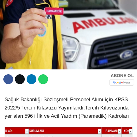
Hattı
TERCİH ROBOTU
Facebook
Instagram
ABONE OL
Youtube
TikTok
Sağlık Bakanlığı Sözleşmeli Personel Alımı için KPSS
2022/5 Tercih Kılavuzu Yayımlandı.Tercih Kılavuzunda
Dribbble
yer alan 596 i İlk ve Acil Yardım (Paramedik) Kadroları
Telegram