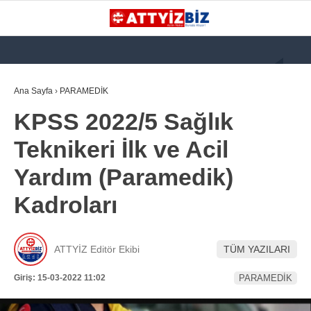
GALERİ
VİDEO
YAZARLAR
Ana Sayfa
›
PARAMEDİK
KPSS 2022/5 Sağlık
KATEGORİLER
Teknikeri İlk ve Acil
GÜNDEM
Yardım (Paramedik)
112 ACİL
Kadroları
KPSS
ATT
ATTYİZ Editör Ekibi
TÜM YAZILARI
PARAMEDİK (AABT)
Giriş: 15-03-2022 11:02
PARAMEDİK
STK
WhatsApp İhbar
İLANLAR