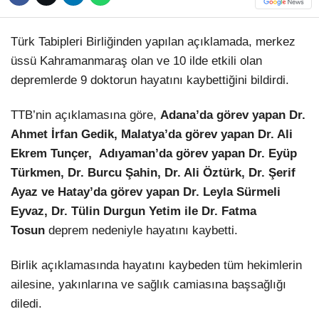
Hattı
TERCİH ROBOTU
Türk Tabipleri Birliğinden yapılan açıklamada, merkez
üssü Kahramanmaraş olan ve 10 ilde etkili olan
depremlerde 9 doktorun hayatını kaybettiğini bildirdi.
Facebook
TTB’nin açıklamasına göre,
Adana’da görev yapan Dr.
Ahmet İrfan Gedik, Malatya’da görev yapan Dr. Ali
Instagram
Ekrem Tunçer, Adıyaman’da görev yapan Dr. Eyüp
Türkmen, Dr. Burcu Şahin, Dr. Ali Öztürk, Dr. Şerif
Youtube
Ayaz ve Hatay’da görev yapan Dr. Leyla Sürmeli
Eyvaz, Dr. Tülin Durgun Yetim ile Dr. Fatma
TikTok
Tosun
deprem nedeniyle hayatını kaybetti.
Birlik açıklamasında hayatını kaybeden tüm hekimlerin
Dribbble
ailesine, yakınlarına ve sağlık camiasına başsağlığı
diledi.
Telegram