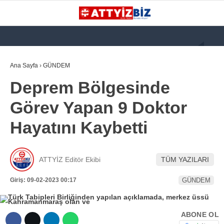
GALERİ
VİDEO
YAZARLAR
Ana Sayfa
›
GÜNDEM
Deprem Bölgesinde
KATEGORİLER
Görev Yapan 9 Doktor
GÜNDEM
Hayatını Kaybetti
112 ACİL
KPSS
ATTYİZ Editör Ekibi
TÜM YAZILARI
ATT
Giriş: 09-02-2023 00:17
GÜNDEM
PARAMEDİK (AABT)
STK
ABONE OL
WhatsApp İhbar
İLANLAR