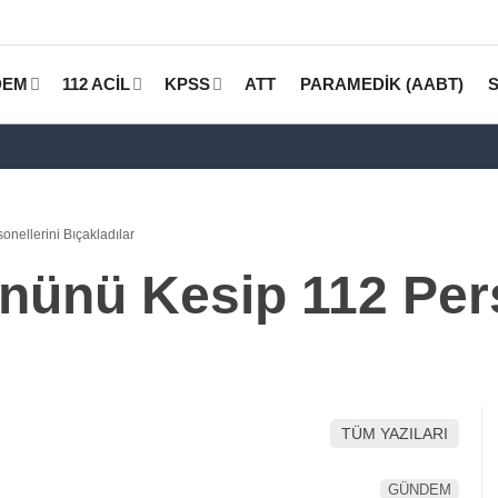
DEM
112 ACİL
KPSS
ATT
PARAMEDİK (AABT)
nellerini Bıçakladılar
ünü Kesip 112 Pers
TÜM YAZILARI
GÜNDEM