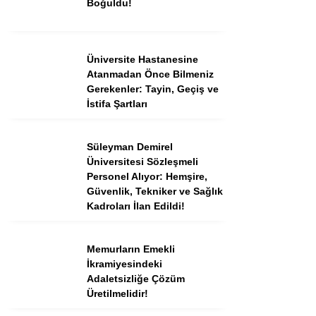
Boğuldu!
Instagram
Üniversite Hastanesine
Atanmadan Önce Bilmeniz
Youtube
Gerekenler: Tayin, Geçiş ve
İstifa Şartları
TikTok
Süleyman Demirel
Üniversitesi Sözleşmeli
Dribbble
Personel Alıyor: Hemşire,
Güvenlik, Tekniker ve Sağlık
Telegram
Kadroları İlan Edildi!
Memurların Emekli
İkramiyesindeki
Adaletsizliğe Çözüm
Üretilmelidir!