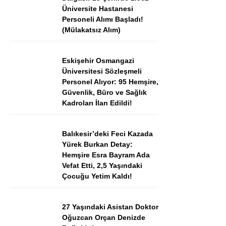
Tercih Robotu (Ön Lisans)
Üniversite Hastanesi
Personeli Alımı Başladı!
Tercih Robotu (Lise)
(Mülakatsız Alım)
Eskişehir Osmangazi
Üniversitesi Sözleşmeli
Personel Alıyor: 95 Hemşire,
Güvenlik, Büro ve Sağlık
Kadroları İlan Edildi!
Balıkesir’deki Feci Kazada
Yürek Burkan Detay:
WhatsApp İhbar
Hemşire Esra Bayram Ada
Hattı
Vefat Etti, 2,5 Yaşındaki
Çocuğu Yetim Kaldı!
27 Yaşındaki Asistan Doktor
Facebook
Oğuzcan Orçan Denizde