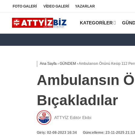
FOTO
GALERİ
VİDEO
GALERİ
YAZARLAR
KATEGORİLER
GÜN
Ana Sayfa
›
GÜNDEM
›
Ambulansın Önünü Kesip 112 Perso
Ambulansın Ön
Bıçakladılar
ATTYİZ Editör Ekibi
Giriş: 02-08-2023 16:34
Güncelleme: 23-11-2025 21:13