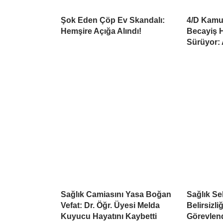
Şok Eden Çöp Ev Skandalı:
4/D Kamu 
Hemşire Açığa Alındı!
Becayiş H
Sürüyor:
Sağlık Camiasını Yasa Boğan
Sağlık S
Vefat: Dr. Öğr. Üyesi Melda
Belirsizli
Kuyucu Hayatını Kaybetti
Görevlend