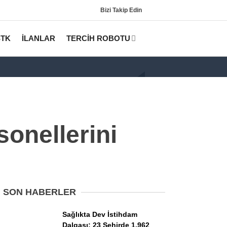
Bizi Takip Edin
STK
İLANLAR
TERCİH ROBOTU
onellerini
Gündem
KPSS
SON HABERLER
Tercih Robotu (Lisans)
Sağlıkta Dev İstihdam
Dalgası: 23 Şehirde 1.962