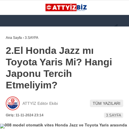
GALERİ
VİDEO
YAZARLAR
Ana Sayfa
›
3.SAYFA
2.El Honda Jazz mı
KATEGORİLER
Toyota Yaris Mi? Hangi
GÜNDEM
Japonu Tercih
112 ACİL
Etmeliyim?
KPSS
ATT
ATTYİZ Editör Ekibi
TÜM YAZILARI
PARAMEDİK (AABT)
Giriş: 11-11-2024 23:14
3.SAYFA
STK
WhatsApp İhbar
İLANLAR