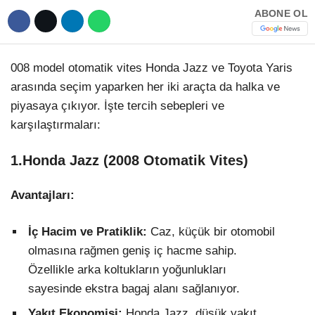
Hattı
ABONE OL
TERCİH ROBOTU
008 model otomatik vites Honda Jazz ve Toyota Yaris
Facebook
arasında seçim yaparken her iki araçta da halka ve
piyasaya çıkıyor. İşte tercih sebepleri ve
karşılaştırmaları:
Instagram
1.Honda
Jazz (2008 Otomatik Vites)
Youtube
Avantajları:
TikTok
İç Hacim ve Pratiklik:
Caz, küçük bir otomobil
olmasına rağmen geniş iç hacme sahip.
Dribbble
Özellikle arka koltukların yoğunlukları
sayesinde ekstra bagaj alanı sağlanıyor.
Telegram
Yakıt Ekonomisi:
Honda Jazz, düşük yakıt