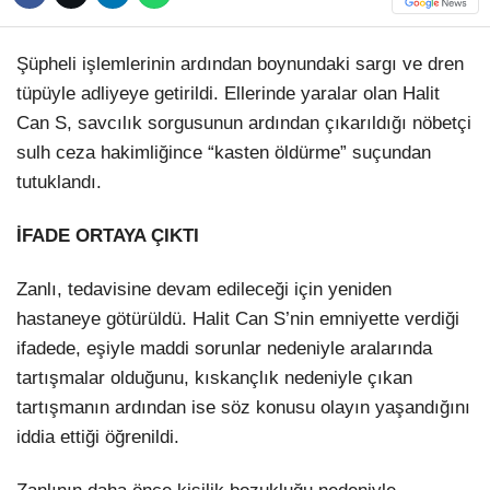
Hattı
TERCİH ROBOTU
Şüpheli işlemlerinin ardından boynundaki sargı ve dren
tüpüyle adliyeye getirildi. Ellerinde yaralar olan Halit
Can S, savcılık sorgusunun ardından çıkarıldığı nöbetçi
Facebook
sulh ceza hakimliğince “kasten öldürme” suçundan
tutuklandı.
Instagram
İFADE ORTAYA ÇIKTI
Youtube
Zanlı, tedavisine devam edileceği için yeniden
hastaneye götürüldü. Halit Can S’nin emniyette verdiği
TikTok
ifadede, eşiyle maddi sorunlar nedeniyle aralarında
tartışmalar olduğunu, kıskançlık nedeniyle çıkan
tartışmanın ardından ise söz konusu olayın yaşandığını
Dribbble
iddia ettiği öğrenildi.
Telegram