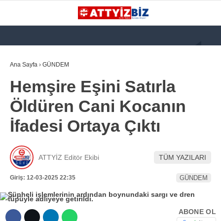
GALERİ
VİDEO
YAZARLAR
Ana Sayfa
›
GÜNDEM
Hemşire Eşini Satırla
KATEGORİLER
Öldüren Cani Kocanın
GÜNDEM
İfadesi Ortaya Çıktı
112 ACİL
KPSS
ATTYİZ Editör Ekibi
TÜM YAZILARI
ATT
Giriş: 12-03-2025 22:35
GÜNDEM
PARAMEDİK (AABT)
STK
ABONE OL
WhatsApp İhbar
İLANLAR