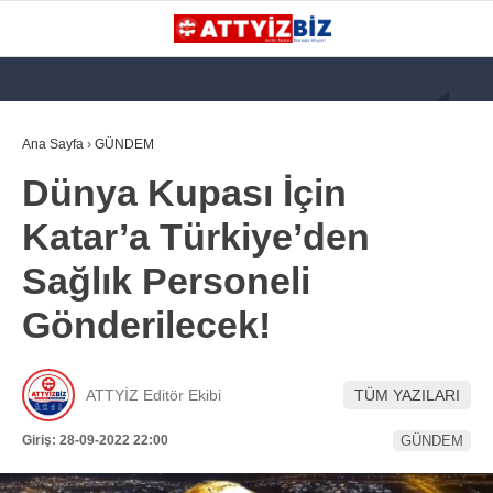
GALERİ
VİDEO
YAZARLAR
Ana Sayfa
›
GÜNDEM
Dünya Kupası İçin
KATEGORİLER
Katar’a Türkiye’den
GÜNDEM
Sağlık Personeli
112 ACİL
Gönderilecek!
KPSS
ATT
ATTYİZ Editör Ekibi
TÜM YAZILARI
PARAMEDİK (AABT)
Giriş: 28-09-2022 22:00
GÜNDEM
STK
WhatsApp İhbar
İLANLAR