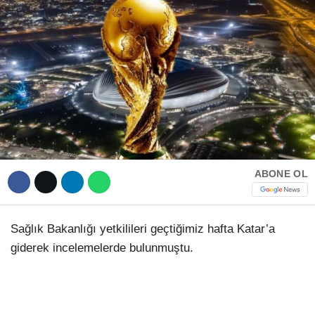
Hattı
TERCİH ROBOTU
Facebook
Instagram
ABONE OL
Youtube
TikTok
Sağlık Bakanlığı yetkilileri geçtiğimiz hafta Katar’a
giderek incelemelerde bulunmuştu.
Dribbble
Telegram