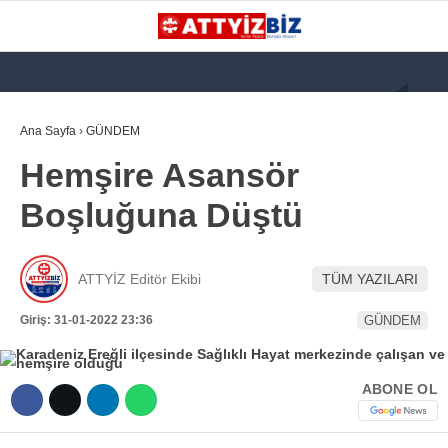
GALERİ
VİDEO
YAZARLAR
Ana Sayfa
›
GÜNDEM
Hemşire Asansör
KATEGORİLER
Boşluğuna Düştü
GÜNDEM
112 ACİL
ATTYİZ Editör Ekibi
TÜM YAZILARI
KPSS
Giriş: 31-01-2022 23:36
GÜNDEM
ATT
PARAMEDİK (AABT)
ABONE OL
STK
WhatsApp İhbar
İLANLAR