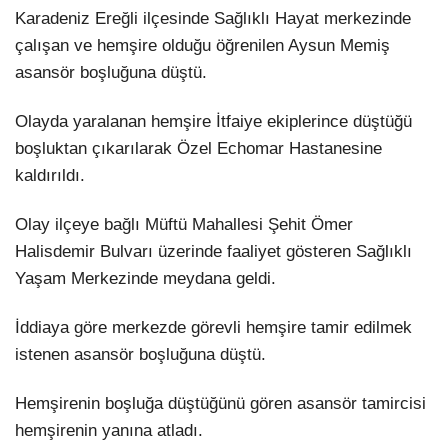
Hattı
Karadeniz Ereğli ilçesinde Sağlıklı Hayat merkezinde
TERCİH ROBOTU
çalışan ve hemşire olduğu öğrenilen Aysun Memiş
asansör boşluğuna düştü.
Facebook
Olayda yaralanan hemşire İtfaiye ekiplerince düştüğü
boşluktan çıkarılarak Özel Echomar Hastanesine
kaldırıldı.
Instagram
Olay ilçeye bağlı Müftü Mahallesi Şehit Ömer
Halisdemir Bulvarı üzerinde faaliyet gösteren Sağlıklı
Youtube
Yaşam Merkezinde meydana geldi.
TikTok
İddiaya göre merkezde görevli hemşire tamir edilmek
istenen asansör boşluğuna düştü.
Dribbble
Hemşirenin boşluğa düştüğünü gören asansör tamircisi
Telegram
hemşirenin yanına atladı.