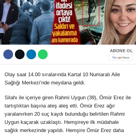
Hattı
TERCİH ROBOTU
Facebook
ABONE OL
Instagram
Olay saat 14.00 sıralarında Kartal 10 Numaralı Aile
Youtube
Sağlığı Merkezi’nde meydana geldi.
TikTok
Silahı ile içeriye giren Rahmi Uygun (39), Ömür Erez ile
tartıştıktan başına ateş ateş etti. Ömür Erez ağır
Dribbble
yaralanırken 20 suç kaydı bulunduğu belirtilen Rahmi
Uygun kaçarak uzaklaştı. Hemşireye ilk müdahale
sağlık merkezinde yapıldı. Hemşire Ömür Erez daha
Telegram