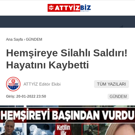
GALERİ
VİDEO
YAZARLAR
Ana Sayfa
›
GÜNDEM
Hemşireye Silahlı Saldırı!
KATEGORİLER
Hayatını Kaybetti
GÜNDEM
112 ACİL
ATTYİZ Editör Ekibi
TÜM YAZILARI
KPSS
Giriş: 20-01-2022 23:50
GÜNDEM
ATT
PARAMEDİK (AABT)
STK
WhatsApp İhbar
İLANLAR