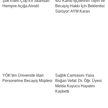
Şok Eden Çöp Ev Skandalı:
4/D Kamu İşçilerinin Tayin ve
Hemşire Açığa Alındı!
Becayiş Hakkı İçin Beklentisi
Sürüyor: AYM Kararı
YÖK’ten Üniversite İdari
Sağlık Camiasını Yasa
Personeline Becayiş Müjdesi
Boğan Vefat: Dr. Öğr. Üyesi
Melda Kuyucu Hayatını
Kaybetti