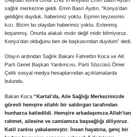
Olaydan sonra Ömür Erez’in eniştesi Emin Basri Aydın
sağlık merkezine geldi. Emin Basri Aydın, “Konya’dan
geldiğini duyduk, haberimiz yoktu. Eşimin teyzesinin
kızı. Bizim bu olaydan haberimiz yoktu. Evlenmiş
boşanmış. Onunla alakalı mıdır değil midir bilmiyoruz.
Konya’dan olduğunu ben de başkasından duydum” dedi.
Olayın ardından Sağlık Bakanı Fahrettin Koca ve AK
Parti Genel Başkan Yardımcısı, Parti Sözcüsü Ömer
Çelik sosyal medya hesaplarından açıklamalarda
bulundu.
Bakan Koca
“Kartal’da, Aile Sağlığı Merkezimizde
görevli hemşire silahlı bir saldırgan tarafından
hunharca katledildi. Hemşire arkadaşımıza Allah’tan
rahmet, ailesine ve camiamıza başsağlığı diliyoruz.
Katil zanlısı yakalanmıştır. İnsan hayatına, genç bir