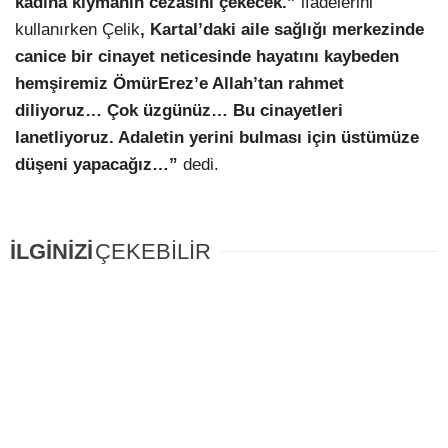
kadına kıymanın cezasını çekecek.”
ifadelerini
kullanırken Çelik
, Kartal’daki aile sağlığı merkezinde
canice bir cinayet neticesinde hayatını kaybeden
hemşiremiz ÖmürErez’e Allah’tan rahmet
diliyoruz… Çok üzgünüz… Bu cinayetleri
lanetliyoruz. Adaletin yerini bulması için üstümüze
düşeni yapacağız…”
dedi.
İLGİNİZİ
ÇEKEBİLİR