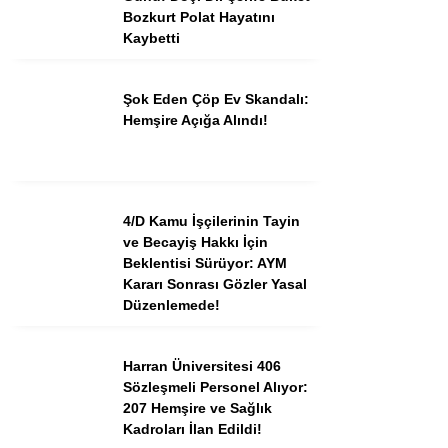
Bozkurt Polat Hayatını
Kaybetti
Instagram
Şok Eden Çöp Ev Skandalı:
Hemşire Açığa Alındı!
Youtube
TikTok
4/D Kamu İşçilerinin Tayin
Dribbble
ve Becayiş Hakkı İçin
Beklentisi Sürüyor: AYM
Kararı Sonrası Gözler Yasal
Telegram
Düzenlemede!
Harran Üniversitesi 406
Sözleşmeli Personel Alıyor:
207 Hemşire ve Sağlık
Kadroları İlan Edildi!