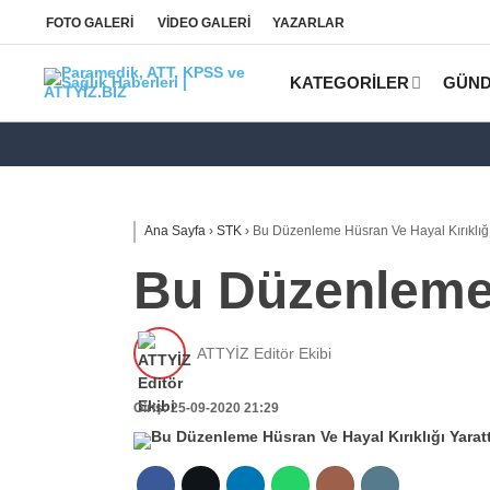
FOTO
GALERİ
VİDEO
GALERİ
YAZARLAR
KATEGORİLER
GÜN
Ana Sayfa
›
STK
›
Bu Düzenleme Hüsran Ve Hayal Kırıklığı 
Bu Düzenleme H
ATTYİZ Editör Ekibi
Giriş: 25-09-2020 21:29