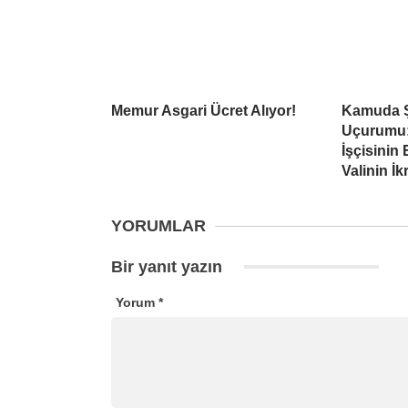
Memur Asgari Ücret Alıyor!
Kamuda Ş
Uçurumu: 
İşçisinin
Valinin İk
YORUMLAR
Bir yanıt yazın
Yorum
*