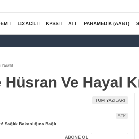
DEM
112 ACİL
KPSS
ATT
PARAMEDİK (AABT)
Yarattı!
üsran Ve Hayal Kırı
TÜM YAZILARI
STK
ABONE OL