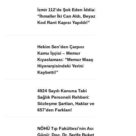
Tercih Robotu (Ön Lisans)
İzmir 112’de Şok Eden İddia:
Tercih Robotu (Lise)
“İhmaller İki Can Aldı, Beyaz
Kod Rant Kapısı Yapıldı!”
Hekim Sen’den Çarpıcı
Kamu İşçisi – Memur
Kıyaslaması: “Memur Maaş
Hiyerarşisindeki Yerini
Kaybetti!”
WhatsApp İhbar
4924 Sayılı Kanuna Tabi
Hattı
Sağlık Personeli Rehberi:
Sözleşme Şartları, Haklar ve
657’den Farkları!
NÖHÜ Tıp Fakültesi’nin Acı
Facebook
Günü: Doç. Dr. Şerife Buket