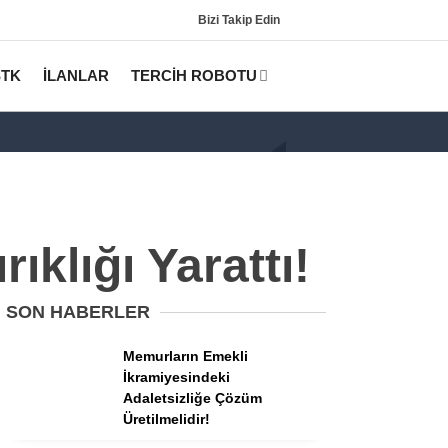
Bizi Takip Edin
STK
İLANLAR
TERCİH ROBOTU
klığı Yarattı!
SON HABERLER
Gündem
Memurların Emekli
KPSS
İkramiyesindeki
Adaletsizliğe Çözüm
Tercih Robotu (Lisans)
Üretilmelidir!