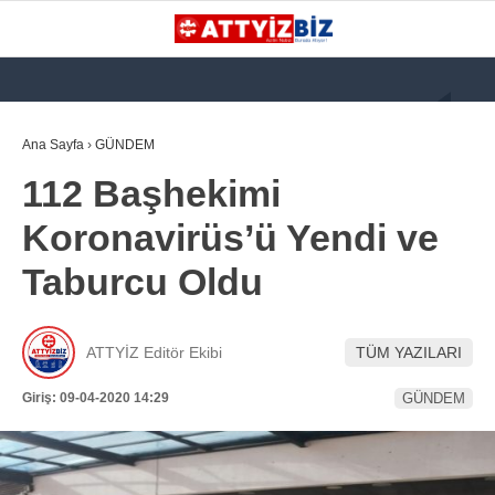
GALERİ
VİDEO
YAZARLAR
Ana Sayfa
›
GÜNDEM
112 Başhekimi
KATEGORİLER
Koronavirüs’ü Yendi ve
GÜNDEM
Taburcu Oldu
112 ACİL
KPSS
ATTYİZ Editör Ekibi
TÜM YAZILARI
ATT
Giriş: 09-04-2020 14:29
GÜNDEM
PARAMEDİK (AABT)
STK
WhatsApp İhbar
İLANLAR