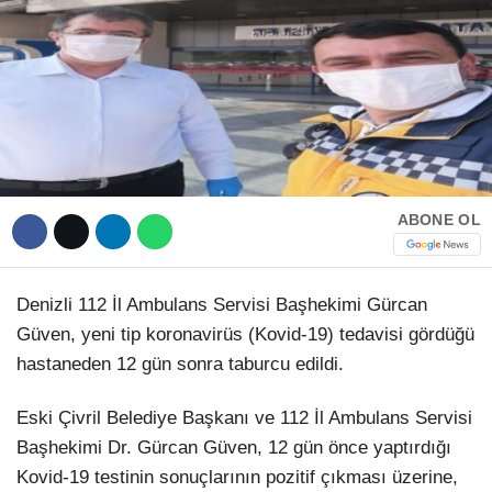
Hattı
TERCİH ROBOTU
Facebook
ABONE OL
Instagram
Youtube
Denizli 112 İl Ambulans Servisi Başhekimi Gürcan
Güven, yeni tip koronavirüs (Kovid-19) tedavisi gördüğü
TikTok
hastaneden 12 gün sonra taburcu edildi.
Dribbble
Eski Çivril Belediye Başkanı ve 112 İl Ambulans Servisi
Başhekimi Dr. Gürcan Güven, 12 gün önce yaptırdığı
Telegram
Kovid-19 testinin sonuçlarının pozitif çıkması üzerine,