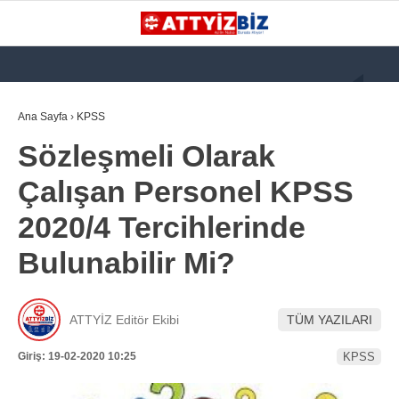
GALERİ
VİDEO
YAZARLAR
Ana Sayfa
›
KPSS
Sözleşmeli Olarak
KATEGORİLER
Çalışan Personel KPSS
GÜNDEM
2020/4 Tercihlerinde
112 ACİL
Bulunabilir Mi?
KPSS
ATT
ATTYİZ Editör Ekibi
TÜM YAZILARI
PARAMEDİK (AABT)
Giriş: 19-02-2020 10:25
KPSS
STK
WhatsApp İhbar
İLANLAR